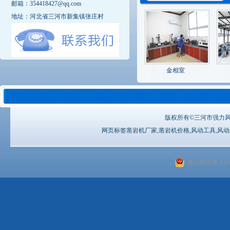
邮箱：354418427@qq.com
地址：河北省三河市新集镇张庄村
金相室
不锈钢网
岩棉板
钢质防火门
钢格板厂家
生物质燃烧机
防
友情链接：
管件加工设备
大棚管
立德粉
公路排水沟
百叶窗
轻钢龙骨
齿
版权所有©三河市强力
网页标签凿岩机厂家,凿岩机价格,风动工具,风
冀公网安备 1310