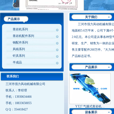
关于我们
产品展示
三河市强力风动机械有限
凿岩机系列
地面积5.6万平米，公司下属4
凿岩机配件系列
2.6亿元。本公司是从事各种型
铜配件系列
研发、生产、销售为一体的企业
风镐系列
售主要零配件260万件。“大力
钎具系列
产品标志证书。
半成品
产品展示
联系我们
三河市强力风动机械有限公司
联系人：李经理
手机：13930634466
手机：18833650055
YT27 气腿式凿岩机…
Y
Q Q：354418427
设备展示